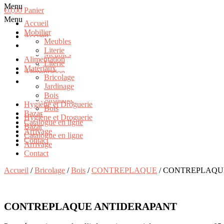
Menu
€
0,00
Panier
Menu
Accueil
Mobilier
Accueil
Meubles
Mobilier
Literie
Meubles
Alimentation
Literie
Matériaux
Alimentation
Bricolage
Matériaux
Jardinage
Bricolage
Bois
Jardinage
Hygiène et Droguerie
Bois
Bazar
Hygiène et Droguerie
Catalogue en ligne
Bazar
Arrivage
Catalogue en ligne
Contact
Arrivage
Contact
Accueil
/
Bricolage
/
Bois
/
CONTREPLAQUE
/ CONTREPLAQU
CONTREPLAQUE ANTIDERAPANT