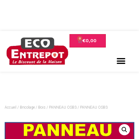
€
0,00
Accueil
/
Bricolage
/
Bois
/
PANNEAU OSB3
/ PANNEAU OSB3