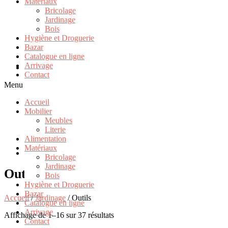
Matériaux
Bricolage
Jardinage
Bois
Hygiène et Droguerie
Bazar
Catalogue en ligne
Arrivage
Contact
Menu
Accueil
Mobilier
Meubles
Literie
Alimentation
Matériaux
Bricolage
Jardinage
Outils
Bois
Hygiène et Droguerie
Bazar
Accueil
/
Jardinage
/ Outils
Catalogue en ligne
Arrivage
Affichage de 1–16 sur 37 résultats
Contact