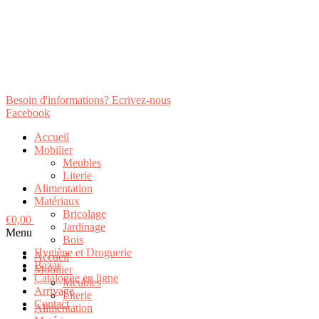
Besoin d'informations? Ecrivez-nous
Facebook
Accueil
Mobilier
Meubles
Literie
Alimentation
Matériaux
Bricolage
€
0,00
Panier
Jardinage
Menu
Bois
Hygiène et Droguerie
Accueil
Bazar
Mobilier
Catalogue en ligne
Meubles
Arrivage
Literie
Contact
Alimentation