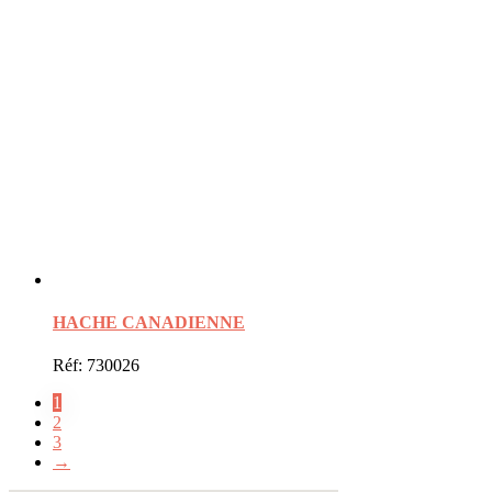
HACHE CANADIENNE
Réf: 730026
1
2
3
→