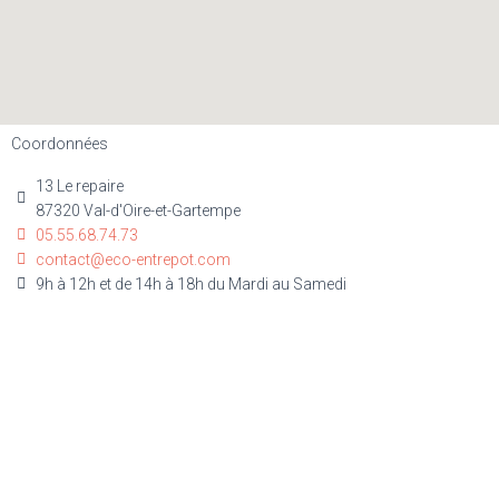
Coordonnées
13 Le repaire
87320 Val-d'Oire-et-Gartempe
05.55.68.74.73
contact@eco-entrepot.com
9h à 12h et de 14h à 18h du Mardi au Samedi